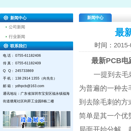
新闻中心
新闻中心
公司新闻
最
行业新闻
时间：
2015-
联系我们
电 话： 0755-61182406
最新PCB电
传 真： 0755-61182409
Q Q： 245733869
一提到去毛刺
手 机： 138 2914 1355（向先生）
邮 箱： ydhpcb@163.com
为普遍的一种去
通讯地址：广东省深圳市宝安区福永镇福海
到去除毛刺的方
街道塘尾社区利昇工业园8栋二楼
简单是其一个优
局面开始分解，