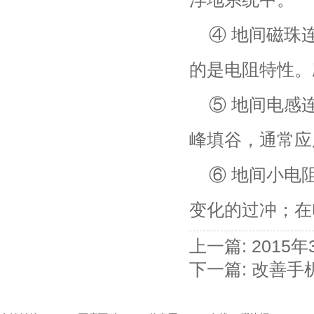
④ 地间磁珠
的是电阻特性。
⑤ 地间电感
峰填谷，通常应
⑥ 地间小电
变化的过冲；在
上一篇:
2015
下一篇:
改善手