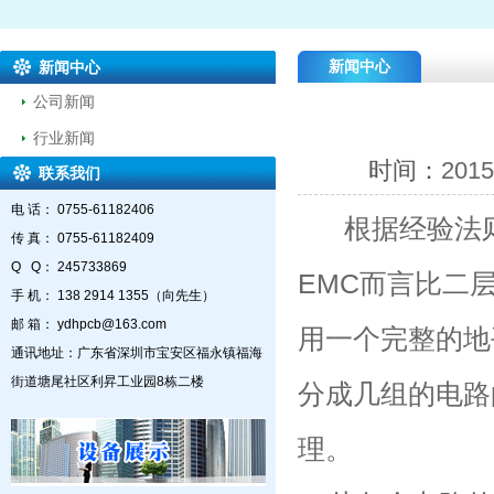
新闻中心
新闻中心
公司新闻
行业新闻
时间：
2015
联系我们
电 话： 0755-61182406
根据经验法则
传 真： 0755-61182409
Q Q： 245733869
EMC而言比二
手 机： 138 2914 1355（向先生）
邮 箱： ydhpcb@163.com
用一个完整的地
通讯地址：广东省深圳市宝安区福永镇福海
街道塘尾社区利昇工业园8栋二楼
分成几组的电路
理。