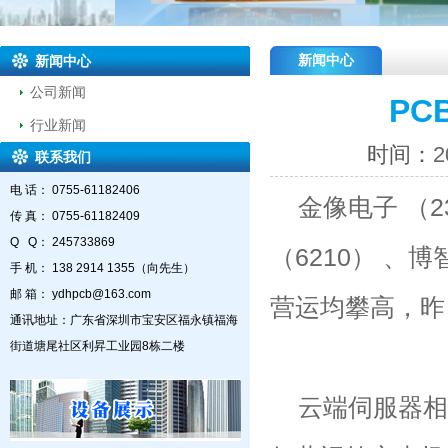
新闻中心
新闻中心
公司新闻
PC
行业新闻
时间：
2
联系我们
电 话： 0755-61182406
金像电子 （23
传 真： 0755-61182409
Q Q： 245733869
（6210） 、
手 机： 138 2914 1355（向先生）
邮 箱： ydhpcb@163.com
营运均攀高，昨
通讯地址：广东省深圳市宝安区福永镇福海
街道塘尾社区利昇工业园8栋二楼
云端伺服器相