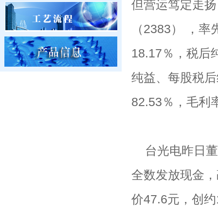
但营运笃定走扬
（2383） ，
18.17％，税
纯益、每股税后纯
82.53％，毛
台光电昨日董
全数发放现金，
价47.6元，创