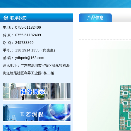
产品信息
联系我们
电 话： 0755-61182406
传 真： 0755-61182409
Q Q： 245733869
手 机： 138 2914 1355（向先生）
邮 箱： ydhpcb@163.com
通讯地址：广东省深圳市宝安区福永镇福海
街道塘尾社区利昇工业园8栋二楼