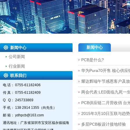
新闻中心
新闻中心
公司新闻
PCB是什么?
行业新闻
华为Pura70开售 核心供
联系我们
耀达辉端午节感恩客户及放
电 话： 0755-61182406
两会代表:LED面临九死一
传 真： 0755-61182409
Q Q： 245733869
PCB供应链二月营收俏 台
手 机： 138 2914 1355（向先生）
2015年3月10日互联与趋势
邮 箱： ydhpcb@163.com
通讯地址：广东省深圳市宝安区福永镇福海
多层PCB板设计接地经验